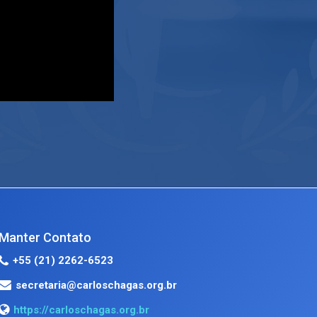
Manter Contato
+55 (21) 2262-6523
secretaria@carloschagas.org.br
https://carloschagas.org.br